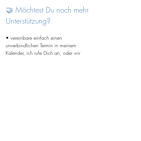
🤝 Möchtest Du noch mehr 
Unterstützung?
• vereinbare einfach einen 
unverbindlichen Termin in meinem 
Kalender, ich rufe Dich an, oder wir 
mailen. Dann wirst Du noch Schneller 
selbstsicher und kannst entspannt Deine 
nächste Präsentation / Referat / Rede 
halten. 
https://calendly.com/myinnercompass-
info/30min
• Manchmal stecken Ängste noch tiefer, 
dann kommen wir über Dein 
Unterbewußtsein den Dingen auf die 
Spur. Es lohnt sich, denn diese Ängste 
gehen von allein leider meistens nicht 